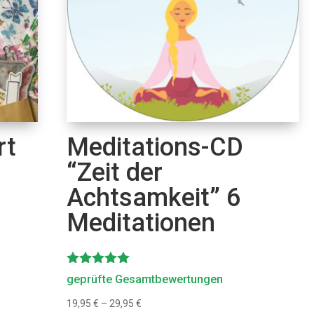
rt
Meditations-CD
“Zeit der
Achtsamkeit” 6
Meditationen
Bewertet
geprüfte Gesamtbewertungen
mit
5.00
19,95
€
–
29,95
€
von 5