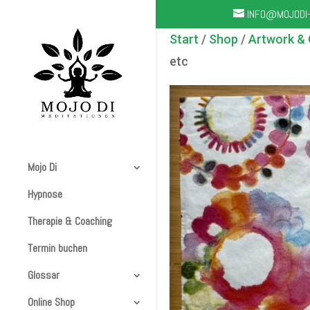
INFO@MOJODI-
Start
/
Shop
/
Artwork & 
etc
Mojo Di
Hypnose
Therapie & Coaching
Termin buchen
Glossar
Online Shop