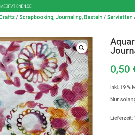
MEDITATIONEN.DE
Crafts
/
Scrapbooking, Journaling, Basteln
/
Servietten
/
Aquare
Journ
0,50
inkl. 19 % 
Nur solan
Lieferzeit: