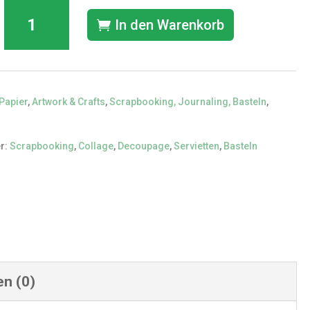
Aquarell
In den Warenkorb
Serviette
für
Decoupage,
Art
Papier
,
Artwork & Crafts
,
Scrapbooking, Journaling, Basteln
,
Journaling
etc
r:
Scrapbooking
,
Collage
,
Decoupage
,
Servietten
,
Basteln
Menge
n (0)