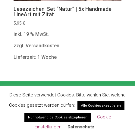
Lesezeichen-Set “Natur” | 5x Handmade
LineArt mit Zitat
5,95
€
inkl. 19 % MwSt.
zzgl. Versandkosten
Lieferzeit: 1 Woche
Impressum
Datenschutz
AGBs
Diese Seite verwendet Cookies. Bitte wählen Sie, welche
Widerrufsbelehrung
Newsletter
Cookies gesetzt werden dürfen:
Alle Cookies akzeptieren
Nutzungsrechte
Kontraindikationen
Cookie-
Nur notwendige Cookies akzeptieren
Zahlung & Versand
Mein Konto
Einstellungen
Datenschutz