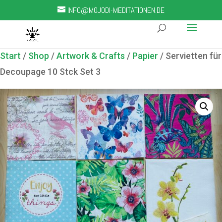
INFO@MOJODI-MEDITATIONEN.DE
Start
/
Shop
/
Artwork & Crafts
/
Papier
/ Servietten für
Decoupage 10 Stck Set 3