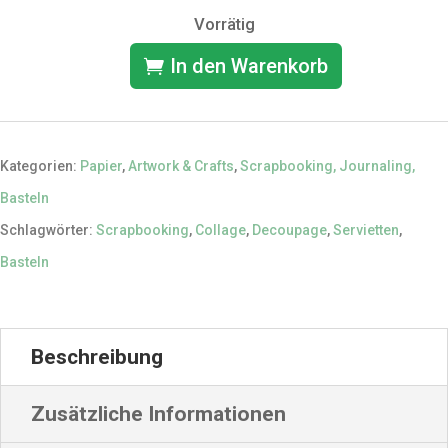
Vorrätig
In den Warenkorb
Servietten
für
Decoupage
Kategorien:
Papier
,
Artwork & Crafts
,
Scrapbooking, Journaling,
10
Basteln
Stck
Schlagwörter:
Scrapbooking
,
Collage
,
Decoupage
,
Servietten
,
Set
Basteln
3
Menge
Beschreibung
Zusätzliche Informationen