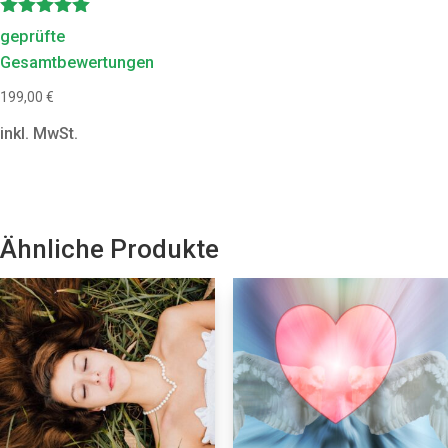
Bewertet
geprüfte
mit
Gesamtbewertungen
5.00
von 5
199,00
€
inkl. MwSt.
Ähnliche Produkte