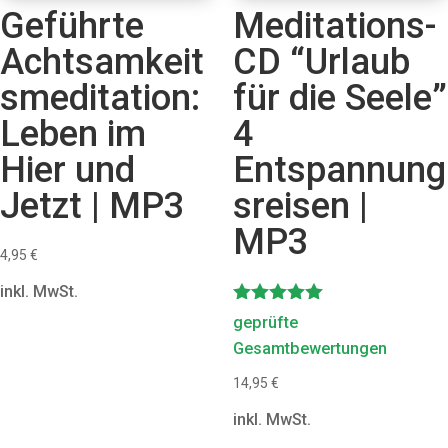
Geführte
Meditations-
Achtsamkeit
CD “Urlaub
smeditation:
für die Seele”
Leben im
4
Hier und
Entspannung
Jetzt | MP3
sreisen |
MP3
4,95
€
inkl. MwSt.
Bewertet
geprüfte
mit
Gesamtbewertungen
5.00
von 5
14,95
€
inkl. MwSt.