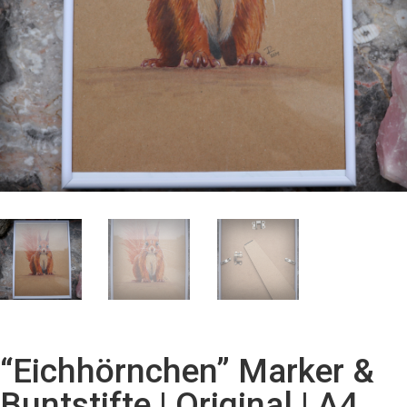
“Eichhörnchen” Marker &
Buntstifte | Original | A4