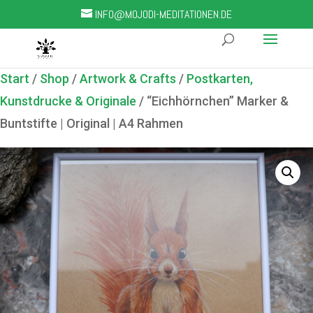
INFO@MOJODI-MEDITATIONEN.DE
Start
/
Shop
/
Artwork & Crafts
/
Postkarten,
Kunstdrucke & Originale
/ “Eichhörnchen” Marker &
Buntstifte | Original | A4 Rahmen