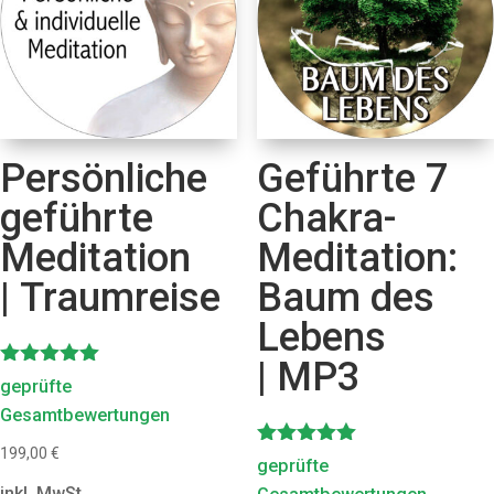
Persönliche
Geführte 7
geführte
Chakra-
Meditation
Meditation:
| Traumreise
Baum des
Lebens
| MP3
Bewertet
geprüfte
mit
Gesamtbewertungen
5.00
von 5
199,00
€
Bewertet
geprüfte
mit
inkl. MwSt.