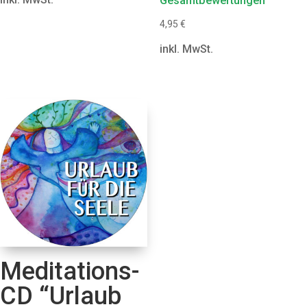
Gesamtbewertungen
5.00
von 5
4,95
€
inkl. MwSt.
Meditations-
CD “Urlaub