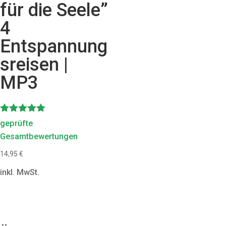
für die Seele”
4
Entspannung
sreisen |
MP3
Bewertet
geprüfte
mit
Gesamtbewertungen
5.00
von 5
14,95
€
inkl. MwSt.