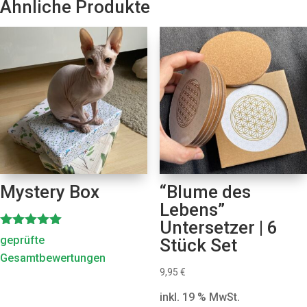
Ähnliche Produkte
Mystery Box
“Blume des
Lebens”
Untersetzer | 6
Bewertet
geprüfte
Stück Set
mit
Gesamtbewertungen
5.00
von 5
9,95
€
inkl. 19 % MwSt.