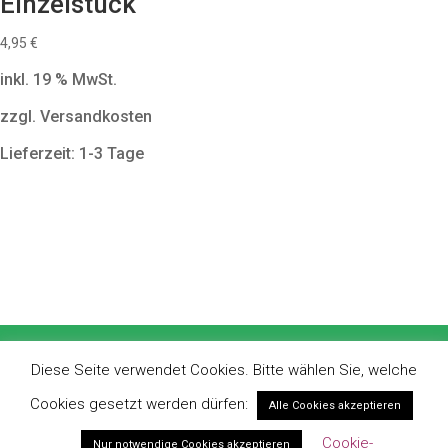
Einzelstück
4,95
€
inkl. 19 % MwSt.
zzgl. Versandkosten
Lieferzeit: 1-3 Tage
Impressum
Datenschutz
AGBs
Diese Seite verwendet Cookies. Bitte wählen Sie, welche
Widerrufsbelehrung
Newsletter
Cookies gesetzt werden dürfen:
Alle Cookies akzeptieren
Nutzungsrechte
Kontraindikationen
Cookie-
Nur notwendige Cookies akzeptieren