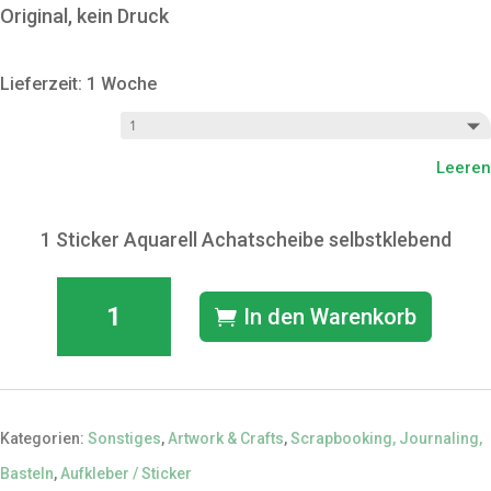
Original, kein Druck
Lieferzeit: 1 Woche
Menge
Leeren
1 Sticker Aquarell Achatscheibe selbstklebend
Aufkleber
In den Warenkorb
/
Sticker:
Aquarell
Achat-
Kategorien:
Sonstiges
,
Artwork & Crafts
,
Scrapbooking, Journaling,
Scheiben
Basteln
,
Aufkleber / Sticker