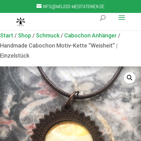
INFO@MOJODI-MEDITATIONEN.DE
Start
/
Shop
/
Schmuck
/
Cabochon Anhänger
/
Handmade Cabochon Motiv-Kette “Weisheit” |
Einzelstück