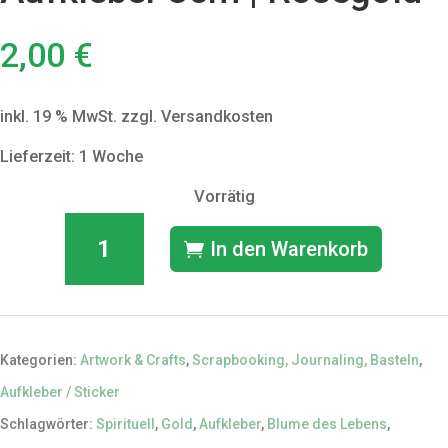
2,00
€
inkl. 19 % MwSt.
zzgl. Versandkosten
Lieferzeit: 1 Woche
Vorrätig
"Blume
In den Warenkorb
des
Lebens"
Aufkleber
3cm
Kategorien:
Artwork & Crafts
,
Scrapbooking, Journaling, Basteln
,
|
Aufkleber / Sticker
Rosegold
Schlagwörter:
Spirituell
,
Gold
,
Aufkleber
,
Blume des Lebens
,