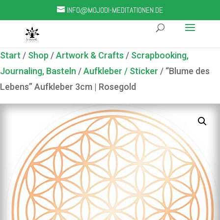
INFO@MOJODI-MEDITATIONEN.DE
Start
/
Shop
/
Artwork & Crafts
/
Scrapbooking,
Journaling, Basteln
/
Aufkleber / Sticker
/ “Blume des
Lebens” Aufkleber 3cm | Rosegold