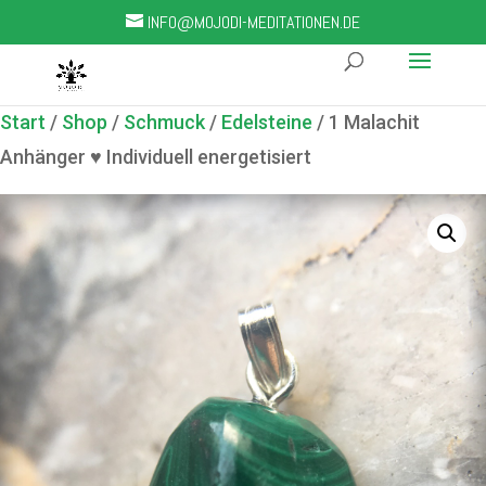
INFO@MOJODI-MEDITATIONEN.DE
Start
/
Shop
/
Schmuck
/
Edelsteine
/ 1 Malachit
Anhänger ♥ Individuell energetisiert