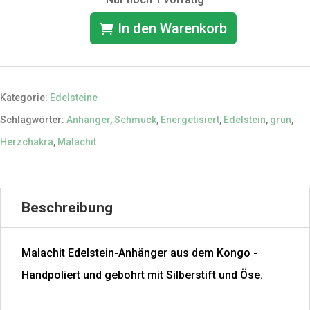
In den Warenkorb
1
Malachit
Anhänger
Kategorie:
Edelsteine
♥
Schlagwörter:
Anhänger
,
Schmuck
,
Energetisiert
,
Edelstein
,
grün
,
Individuell
Herzchakra
,
Malachit
energetisiert
Menge
Beschreibung
Malachit Edelstein-Anhänger aus dem Kongo -
Handpoliert und gebohrt mit Silberstift und Öse.