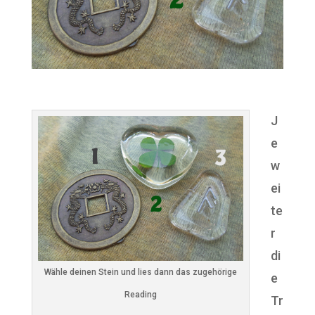
J
e
w
ei
te
r
di
Wähle deinen Stein und lies dann das zugehörige
e
Reading
Tr