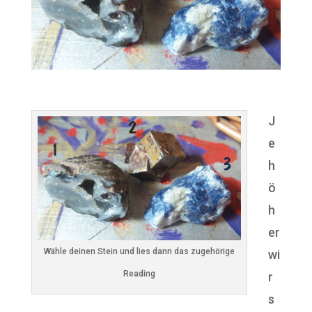
J
e
h
ö
h
er
Wähle deinen Stein und lies dann das zugehörige
wi
Reading
r
s